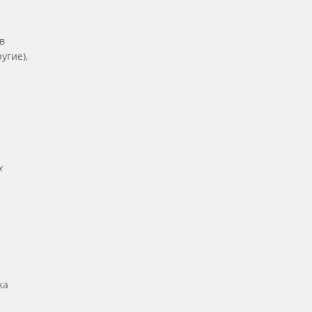
в
угие),
х
ка