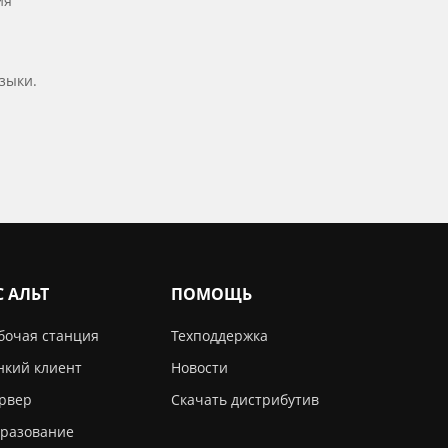
ия
зыки.
С АЛЬТ
ПОМОЩЬ
бочая станция
Техподдержка
нкий клиент
Новости
рвер
Скачать дистрибутив
разование