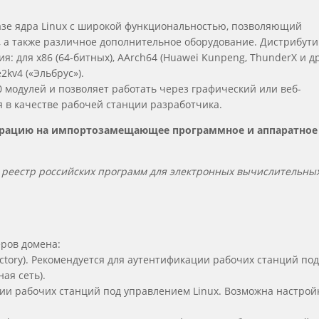
азе ядра Linux с широкой функциональностью, позволяющий
 а также различное дополнительное оборудование. Дистрибути
: для x86 (64-битных), AArch64 (Huawei Kunpeng, ThunderX и др
2kv4 («Эльбрус»).
 модулей и позволяет работать через графический или веб-
 в качестве рабочей станции разработчика.
играцию на импортозамещающее программное и аппаратное
реестр российских программ для электронных вычислительны
еров домена:
ectory). Рекомендуется для аутентификации рабочих станций под
ая сеть).
ции рабочих станций под управлением Linux. Возможна настрой