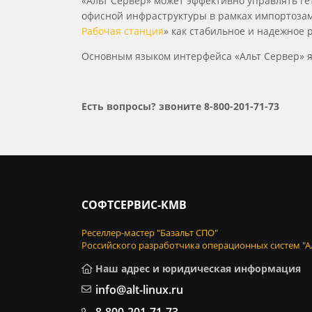
«Альт Сервер» может эффективно управлять г
офисной инфраструктуры в рамках импортозам
Рабочая станция
» как стабильное и надежное 
Основным языком интерфейса «Альт Сервер» я
Есть вопросы? звоните 8-800-201-71-73
СОФТСЕРВИС-КМВ
Реселлер-мастер "Базальт СПО"
Российского разработчика операционных систем "А
Наш адрес и юридическая информация
info@alt-linux.ru