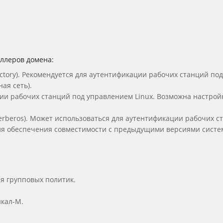
оллеров домена:
ectory). Рекомендуется для аутентификации рабочих станций под
ая сеть).
ции рабочих станций под управлением Linux. Возможна настрой
erberos). Может использоваться для аутентификации рабочих с
для обеспечения совместимости с предыдущими версиями систем
я групповых политик.
йкал-М.