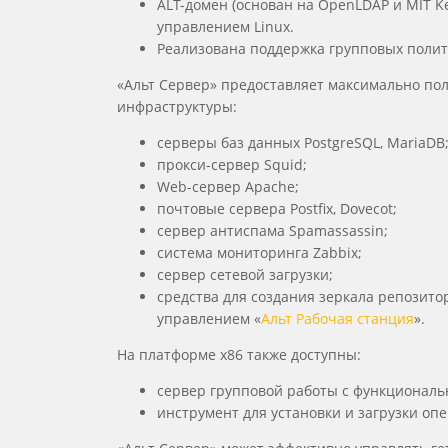
ALT-домен (основан на OpenLDAP и MIT K
управлением Linux.
Реализована поддержка групповых политик
«Альт Сервер» предоставляет максимально пол
инфраструктуры:
серверы баз данных PostgreSQL, MariaDB
прокси-сервер Squid;
Web-сервер Apache;
почтовые сервера Postfix, Dovecot;
сервер антиспама Spamassassin;
система мониторинга Zabbix;
сервер сетевой загрузки;
средства для создания зеркала репозито
управлением «
Альт Рабочая станция
».
На платформе x86 также доступны:
сервер групповой работы с функциональн
инструмент для установки и загрузки оп