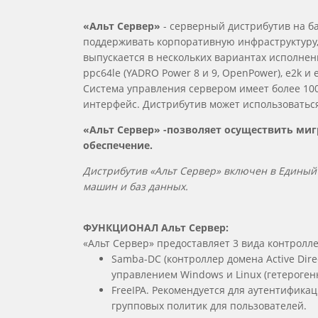
«Альт Сервер»
- серверный дистрибутив на б
поддерживать корпоративную инфраструктуру,
выпускается в нескольких вариантах исполнения
ppc64le (YADRO Power 8 и 9, OpenPower), e2k и e
Система управления сервером имеет более 100
интерфейс. Дистрибутив может использоваться
«Альт Сервер» -позволяет осуществить м
обеспечение.
Дистрибутив «Альт Сервер» в
ключен в Ед
иный 
машин и баз данных.
ФУНКЦИОНАЛ Альт Сервер:
«Альт Cервер» предоставляет 3 вида контролл
Samba-DC (контроллер домена Active Dir
управлением Windows и Linux (гетерогенн
FreeIPA. Рекомендуется для аутентифика
групповых политик для пользователей.