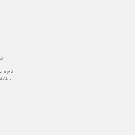
ка
танций
 ALT.