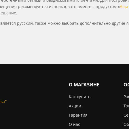
етерогенными сетями и бездисковыми клиентами. Для построен
ещения рекомендуется использовать вместе с продуктом «
Альт
решение.
вляется русский, также можно выбрать дополнительно другие я
О МАГАЗИНЕ
О
Как купить
Ра
льт"
Акции
То
Гарантия
Се
О нас
Об